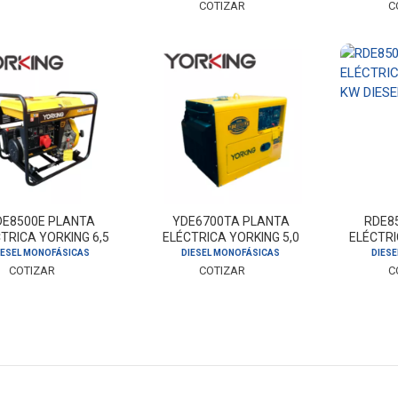
COTIZAR
C
DE8500E PLANTA
YDE6700TA PLANTA
RDE8
TRICA YORKING 6,5
ELÉCTRICA YORKING 5,0
ELÉCTRI
KW DIESEL
KW DIESEL
K
IESEL MONOFÁSICAS
DIESEL MONOFÁSICAS
DIES
COTIZAR
COTIZAR
C