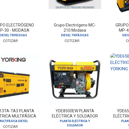
PO ELECTRÓGENO
Grupo Electrógeno MC-
GRUPO
P-30 - MODASA
210 Modasa
MP-4
DIESEL TRIFÁSICAS
DIESEL TRIFÁSICAS
DIES
COTIZAR
COTIZAR
C
13TA-TA3 PLANTA
YDE8500EW PLANTA
YDE6
TRICA MULTIFÁSICA
ELÉCTRICA Y SOLDADOR
ELÉCTR
YORKING DIÉSEL
YORKING
YOR
MULTIFÁSICA DIESEL
PLANTA ELÉCTRICA Y
PLAN
SOLDADOR
COTIZAR