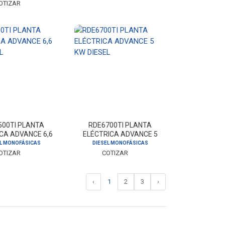
OTIZAR
500TI PLANTA
RDE6700TI PLANTA
CA ADVANCE 6,6
ELÉCTRICA ADVANCE 5
W DIESEL
KW DIESEL
EL MONOFÁSICAS
DIESEL MONOFÁSICAS
OTIZAR
COTIZAR
‹
1
2
3
›