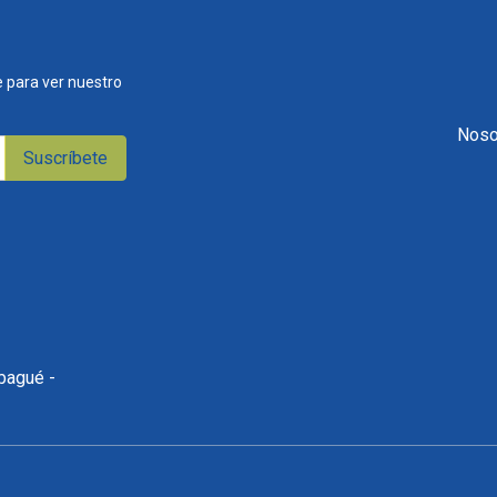
 para ver nuestro
Noso
Suscríbete
Ibagué -