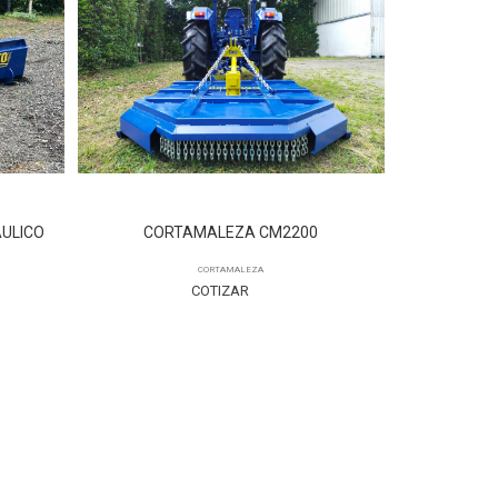
ÁULICO
CORTAMALEZA CM2200
CABAL
CORTAMALEZA
C
COTIZAR