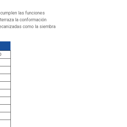
0
5"
1