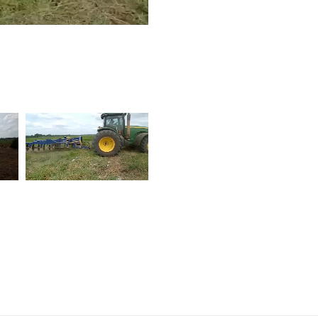
 cumplen las funciones
 terraza la conformación
mecanizadas como la siembra