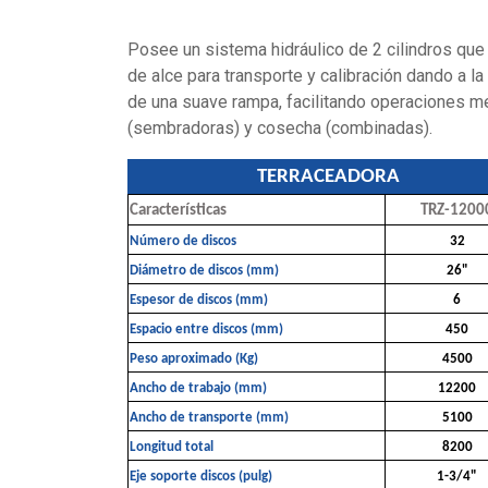
(sembradoras) y cosecha (combinadas).
TERRACEADORA
Características
TRZ-1200
Número de discos
32
Diámetro de discos (mm)
26"
Espesor de discos (mm)
6
Espacio entre discos (mm)
450
Peso aproximado (Kg)
4500
Ancho de trabajo (mm)
12200
Ancho de transporte (mm)
5100
Longitud total
8200
Eje soporte discos (pulg)
1-3/4"
Profundidad máxima de trabajo (mm)
200
Sistema de levante hidráulico
2 Botellas 
Llantas (2)
14.9 x 24 R
Potencia mínima requerida (Hp)
200 - 220