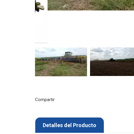
Compartir
Detalles del Producto
Posee un sistema hidráulico de 2 cilindros que
de alce para transporte y calibración dando a la
de una suave rampa, facilitando operaciones 