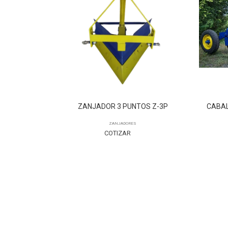
 ZR-400
ZANJADOR 3 PUNTOS Z-3P
CABA
ZANJADORES
COTIZAR