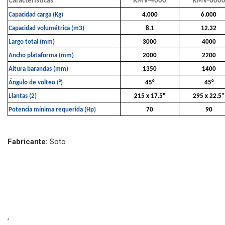
Características
RMV-4000
RMV-600
Capacidad carga (Kg)
4.000
6.000
Capacidad volumétrica (m3)
8.1
12.32
Largo total (mm)
3000
4000
Ancho plataforma (mm)
2000
2200
Altura barandas (mm)
1350
1400
Ángulo de volteo (°)
45°
45°
Llantas (2)
215 x 17.5"
295 x 22.5"
Potencia mínima requerida (Hp)
70
90
Fabricante:
Soto
,