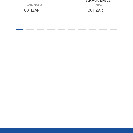
ARROCERAS
ZANJADORES
TAIPAS
COTIZAR
COTIZAR