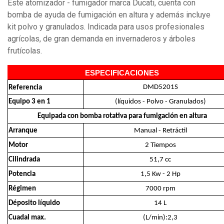
Este atomizador - fumigador marca Ducati, cuenta con
bomba de ayuda de fumigación en altura y además incluye
kit polvo y granulados. Indicada para usos profesionales
agrícolas, de gran demanda en invernaderos y árboles
frutícolas.
ESPECIFICACIONES
DMD5201S
Referencia
Equipo 3 en 1
(líquidos - Polvo - Granulados)
Equipada con bomba rotativa para fumigación en altura
Arranque
Manual - Retráctil
Motor
2 Tiempos
Cilindrada
51,7 cc
Potencia
1,5 Kw - 2 Hp
Régimen
7000 rpm
Déposito líquido
14 L
Cuadal max.
(L/min):2,3