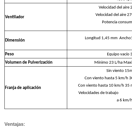
Velocidad del a
Velocidad del a
Ventilador
Potencia consum
Longitud 1,45 mm
Anch
Dimensión
Peso
Equipo vacío 
Volumen de Pulverización
Mínimo 23 L/ha Max
Sin vie
Con viento ha
Con viento hast
Franja de aplicación
Velocidades de trabaj
a 6 km/
Ventajas: