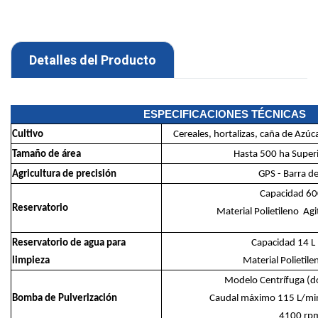
Detalles del Producto
ESPECIFICACIONES TÉCNICAS
Cultivo
Cereales, hortalizas, caña de Azúca
Tamaño de área
Hasta 500 ha Superi
Agricultura de precisión
GPS - Barra de
Capacida
Reservatorio
Material Polietileno
Agi
Reservatorio de agua para
Capacid
limpieza
Material Pol
Modelo Centrífuga
Bomba de Pulverización
Caudal máximo 115 
4100 rp