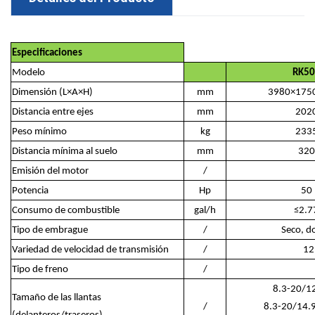
Especificaciones
Modelo
RK50
Dimensión (L×A×H)
mm
3980×175
Distancia entre ejes
mm
202
Peso mínimo
kg
233
Distancia mínima al suelo
mm
320
Emisión del motor
/
Potencia
Hp
50
Consumo de combustible
gal/h
≤2.7
Tipo de embrague
/
Seco, d
Variedad de velocidad de transmisión
/
12
Tipo de freno
/
8.3-20/1
Tamaño de las llantas
/
8.3-20/14.