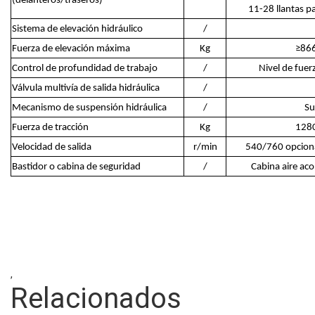
(delanteros/traseros)
11-28 llantas pa
Sistema de elevación hidráulico
/
Fuerza de elevación máxima
Kg
≥86
Control de profundidad de trabajo
/
Nivel de fuer
Válvula multivía de salida hidráulica
/
Mecanismo de suspensión hidráulica
/
Su
Fuerza de tracción
Kg
128
Velocidad de salida
r/min
540/760 opcion
Bastidor o cabina de seguridad
/
Cabina aire ac
,
Relacionados