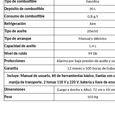
Tipo de combustible
Gasolina
Depósito de combustible
30 L
Consumo de combustible
0,8 g/l
Refrigeración
Aire
Tipo de aceite
20w50
Tipo de arranque
Manual y eléctrico
Capacidad de aceite
1,4 L
Nivel de ruido
99 Db
Protecciones
Alarma por baja presión de aceite y s
Garantía
12 meses o 500 horas de traba
Incluye: Manual de usuario, kit de herramientas básico, llantas con 
manija de transporte, 2 tomas 110 V y 220 V, batería y llave de en
Dimensiones
(Largo x Ancho x Alto): 72 cm x 49 c
Peso
103 Kg