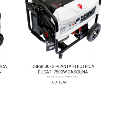
ICA
DGR5500ES PLANTA ELÉCTRICA
RDE12ST
A
DUCATI 5500W GASOLINA
ADVA
GASOLINA MONOFÁSICAS
COTIZAR