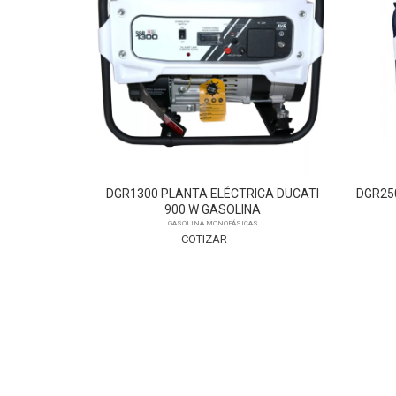
ICA DUCATI
DGR2500S PLANTA ELÉCTRICA DUCATI
DG
NA
2200 W GASOLINA
S
GASOLINA MONOFÁSICAS
COTIZAR