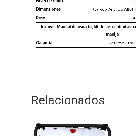
Nivel de ruido
7
Dimensiones
(Largo x Ancho x Alto):
Peso
4
Incluye: Manual de usuario, kit de herramientas bás
manija
Garantía
12 meses 0 500
,
Relacionados