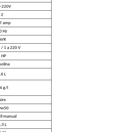
-220V
2
7 amp
0 Hz
AVR
 / 1 a 220 V
 HP
solina
16 L
4 g/l
Aire
0w50
til manual
,3 L