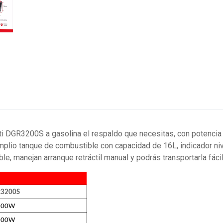
ati DGR3200S a gasolina el respaldo que necesitas, con potenci
mplio tanque de combustible con capacidad de 16L, indicador nive
e, manejan arranque retráctil manual y podrás transportarla fácil
3200S
200W
800W