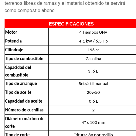
terrenos libres de ramas y el material obtenido te servirá
como compost o abono.
ESPECIFICACIONES
Motor
4 Tiempos OHV
Potencia
4,1 kW / 6,5 Hp
Cilindraje
196 cc
Tipo de combustible
Gasolina
Capacidad del
3, 6 L
combustible
Tipo de arranque
Retráctil manual
Tipo de aceite
20w50
Capacidad de aceite
0,6 L
Número de cuchillas
2
Diámetro máximo de
4" x 100 mm
corte
Tipo de corte
Trituración por rodillo