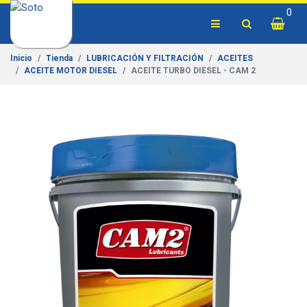
0
Inicio
Tienda
LUBRICACIÓN Y FILTRACIÓN
ACEITES
ACEITE MOTOR DIESEL
ACEITE TURBO DIESEL - CAM 2
Previous
Next