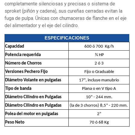
completamente silenciosas y precisas o sistema de
sproket (piñón y cadena), sus cureñas cerradas evitan la
fuga de pulpa. Únicas con chumaceras de flanche en el eje
del alimentador y el eje del cilindro.
ESPECIFICACIONES
Capacidad
600 ó 700 Kg/h
Potencia requerida
¾ HP
Número de Chorros
2 ó 3
Versiones Pechero Fijo
Fijo o Graduable
Diámetro Volante en pulgadas
17", incluye manubrio
Tipo de banda
Plana o en V tipo A
Diámetro Cilindro en Pulgadas
10" - 244 mm.
Diámetro Cilindro en Pulgadas
(la de 3 chorros) 8,5" - 220 mm.
Polea del motor en pulgadas
2"
Peso Neto
70 ó 68 Kg